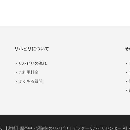
リハビリについて
そ
・リハビリの流れ
・
・
ご利用料金
・
・
よくある質問
・
・
 2026 【宮崎】脳卒中・退院後のリハビリ｜アフターリハビリセンター All Right