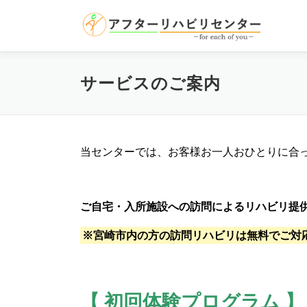
コ
ン
テ
ン
ツ
サービスのご案内
へ
ス
キ
ッ
プ
当センターでは、お客様お一人おひとりに合
ご自宅・入所施設への訪問によるリハビリ提
※宮崎市内の方の訪問リハビリは
無料でご対
【 初回体験プログラム 】