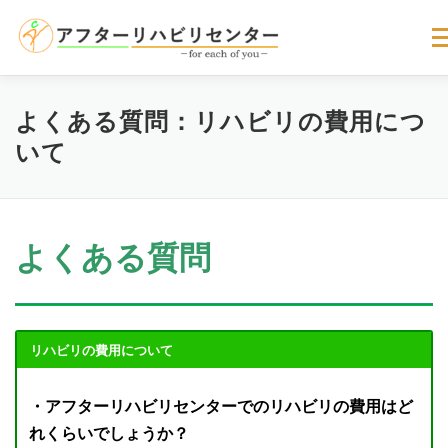
コ
ン
メ
テ
ン
ツ
へ
サービスのご案内
選ばれる理由
お客様の声
よくある質問：リハビリの費用につ
ス
いて
キ
ッ
プ
よくある質問
お問い合わせ
アクセス
よくある質問
リハビリの費用について
・アフターリハビリセンターでのリハビリの費用はど
れくらいでしょうか？