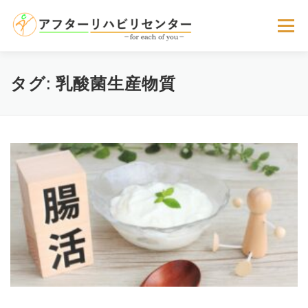
コ
ン
メニュー
テ
ン
ツ
へ
サービスのご案内
選ばれる理由
お客様の声
タグ:
乳酸菌生産物質
ス
キ
ッ
プ
よくある質問
お問い合わせ
アクセス