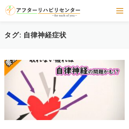
コ
ン
メニュー
テ
ン
ツ
へ
サービスのご案内
選ばれる理由
お客様の声
タグ:
自律神経症状
ス
キ
ッ
プ
よくある質問
お問い合わせ
アクセス