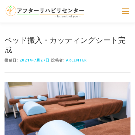
コ
ン
メニュー
テ
ン
ツ
へ
サービスのご案内
選ばれる理由
お客様の声
ベッド搬入・カッティングシート完
ス
キ
成
ッ
プ
よくある質問
お問い合わせ
アクセス
投稿日:
2021年7月27日
投稿者:
ARCENTER