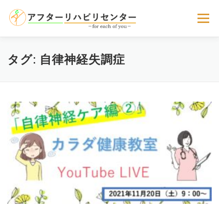
コ
ン
メニュー
テ
ン
ツ
へ
サービスのご案内
選ばれる理由
お客様の声
タグ:
自律神経失調症
ス
キ
ッ
プ
よくある質問
お問い合わせ
アクセス