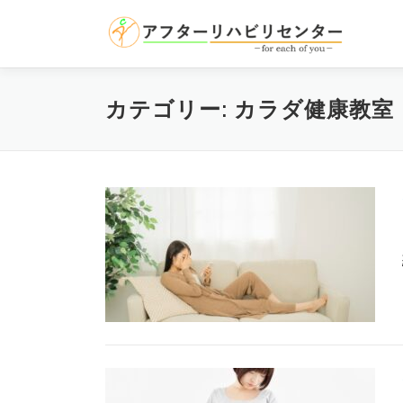
コ
ン
テ
ン
ツ
カテゴリー:
カラダ健康教室
へ
ス
キ
ッ
プ